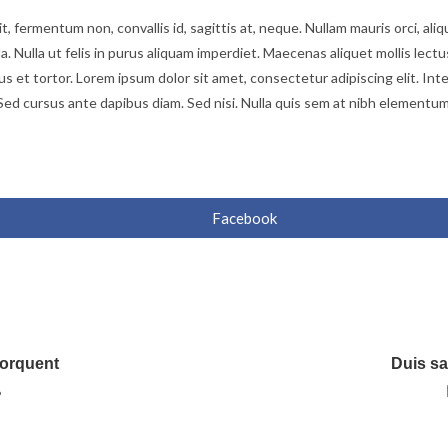
, fermentum non, convallis id, sagittis at, neque. Nullam mauris orci, alique
ula. Nulla ut felis in purus aliquam imperdiet. Maecenas aliquet mollis lect
s et tortor. Lorem ipsum dolor sit amet, consectetur adipiscing elit. Int
Sed cursus ante dapibus diam. Sed nisi. Nulla quis sem at nibh elementum
Facebook
Opens
in
a
new
window
torquent
Duis sa
6