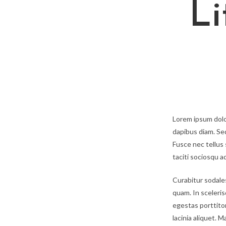
Li
Lorem ipsum dolor
dapibus diam. Sed
Fusce nec tellus
taciti sociosqu a
Curabitur sodales
quam. In sceleris
egestas porttitor.
lacinia aliquet. 