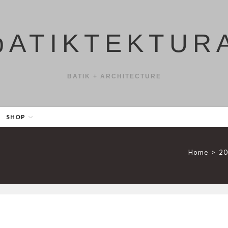
bATIKTEKTUR
BATIK + ARCHITECTURE
SHOP
Home
>
2