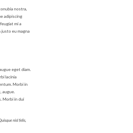
conubia nostra,
ue adipiscing
 feugiat mi a
n justo eu magna
augue eget diam.
bi lacinia
entum. Morbi in
t, augue.
. Morbi in dui
isque nisl felis,