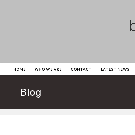
Skip
to
content
HOME
WHO WE ARE
CONTACT
LATEST NEWS
Blog