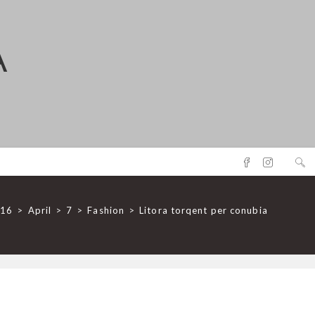
A
016
>
April
>
7
>
Fashion
>
Litora torqent per conubia