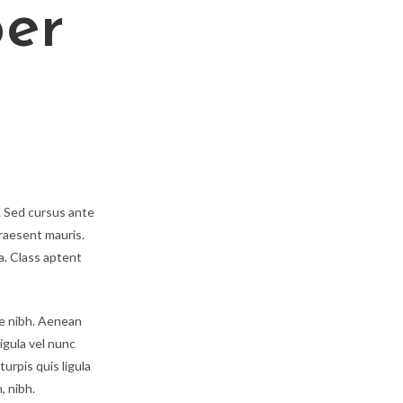
per
o. Sed cursus ante
Praesent mauris.
a. Class aptent
que nibh. Aenean
igula vel nunc
turpis quis ligula
, nibh.