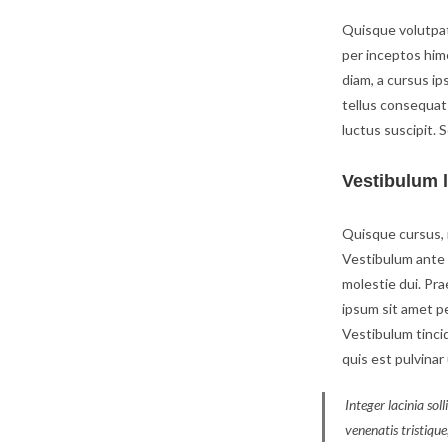
Quisque volutpat
per inceptos hime
diam, a cursus ips
tellus consequat
luctus suscipit. 
Vestibulum l
Quisque cursus, 
Vestibulum ante i
molestie dui. Pr
ipsum sit amet pe
Vestibulum tincid
quis est pulvinar 
Integer lacinia sol
venenatis tristique