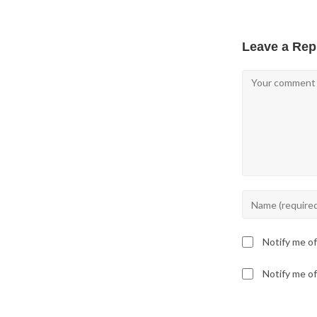
Leave a Rep
Comment
Enter
your
name
Notify me o
or
username
Notify me of
to
comment