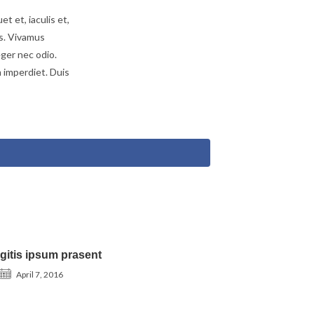
t et, iaculis et,
us. Vivamus
eger nec odio.
 imperdiet. Duis
gitis ipsum prasent
April 7, 2016