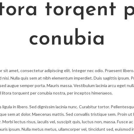
tora torqent 
conubia
 sit amet, consectetur adipiscing elit. Integer nec odio. Praesent liber
 nisi. Nulla quis sem at nibh elementum imperdiet. Duis sagittis ipsum. 
 sed augue semper porta. Mauris massa. Vestibulum lacinia arcu eget null
d litora torquent per conubia nostra, per inceptos himenaeos.
 ligula in libero. Sed dignissim lacinia nunc. Curabitur tortor. Pellentes
que sem at dolor. Maecenas mattis. Sed convallis tristique sem. Proin ut l
 Morbi lectus risus, iaculis vel, suscipit quis, luctus non, massa. Fusce ac 
Mauris ipsum. Nulla metus metus, ullamcorper vel, tincidunt sed, euismod in