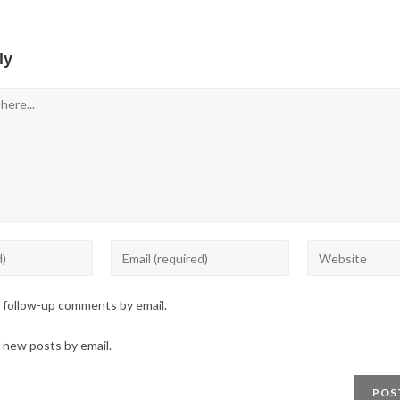
ly
Enter
Enter
your
your
email
website
f follow-up comments by email.
address
URL
to
(optional)
 new posts by email.
comment