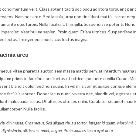
 condimentum velit. Class aptent taciti sociosqu ad litora torquent per 
naeos. Nam nec ante. Sed lacinia, urna non tincidunt mattis, tortor neq
um ante quis turpis. Nulla facilisi. Ut fringilla. Suspendisse potenti. Nunc
 imperdiet. Vestibulum sapien. Proin quam. Etiam ultrices. Suspendisse i
Sed lectus. Integer euismod lacus luctus magna.
acinia arcu
metus vitae pharetra auctor, sem massa mattis sem, at interdum magna 
psum primis in faucibus orci luctus et ultrices posuere cubilia Curae; Mor
aesent blandit dolor. Sed non quam. In vel mi sit amet augue congue elem
de facilisis laoreet. Donec lacus nunc, viverra nec, blandit vel, egestas e
unt malesuada tellus. Ut ultrices ultrices enim. Curabitur sit amet mauris
ullamcorper. Nulla facilisi.
licitudin massa. Cras metus. Sed aliquet risus a tortor. Integer id quam. Morbi mi. Qu
, dignissim in, ultrices sit amet, augue. Proin sodales libero eget ante.