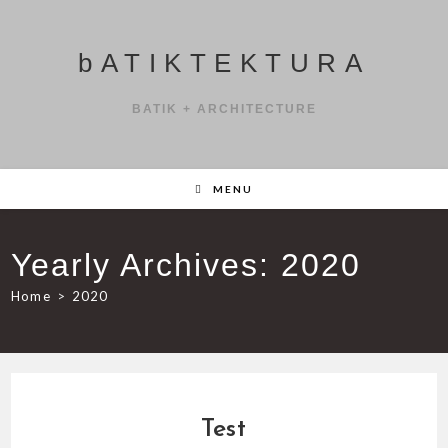
Skip
to
bATIKTEKTURA
content
BATIK + ARCHITECTURE
MENU
Yearly Archives: 2020
Home
>
2020
Test