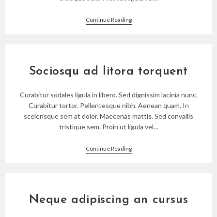
Velusce
Continue Reading
Suscipit
Quis
Luctus
Sociosqu ad litora torquent
Curabitur sodales ligula in libero. Sed dignissim lacinia nunc.
Curabitur tortor. Pellentesque nibh. Aenean quam. In
scelerisque sem at dolor. Maecenas mattis. Sed convallis
tristique sem. Proin ut ligula vel…
Sociosqu
Continue Reading
Ad
Litora
Torquent
Neque adipiscing an cursus